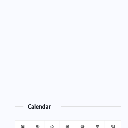
Calendar
월
화
수
목
금
토
일