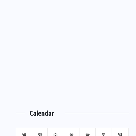
Calendar
월
화
수
목
금
토
일