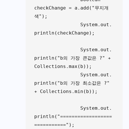
checkChange = a.add("무지개
색");

		System.out.
println(checkChange);

		System.out.
println("b의 가장 큰값은 ?" + 
Collections.max(b));

		System.out.
println("b의 가장 최소값은 ?" 
+ Collections.min(b));

		System.out.
println("==================
===========");
