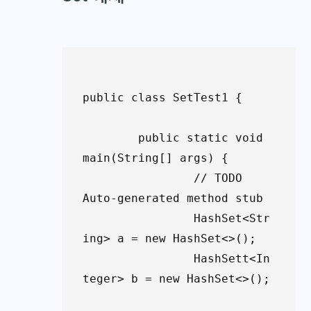
public class SetTest1 {

	public static void 
main(String[] args) {

		// TODO 
Auto-generated method stub

		HashSet<Str
ing> a = new HashSet<>();

		HashSett<In
teger> b = new HashSet<>();
