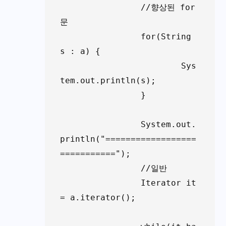
		//향상된 for
문

		for(String 
s : a) {

			Sys
tem.out.println(s);

		}

		System.out.
println("==================
===========");

		//일반

		Iterator
 it 
= a.iterator();
