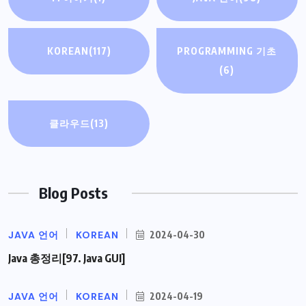
KOREAN
(117)
PROGRAMMING 기초
(6)
클라우드
(13)
Blog Posts
JAVA 언어
KOREAN
2024-04-30
Java 총정리[97. Java GUI]
JAVA 언어
KOREAN
2024-04-19