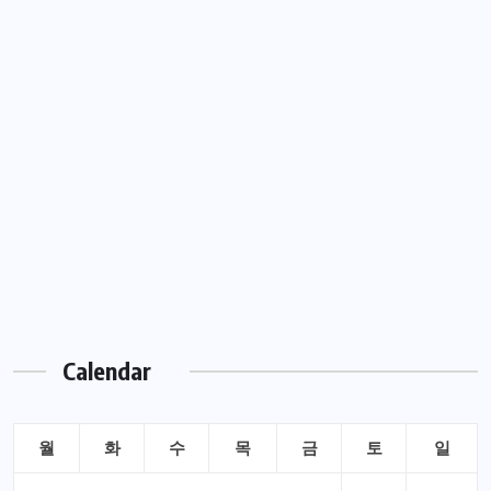
Calendar
월
화
수
목
금
토
일