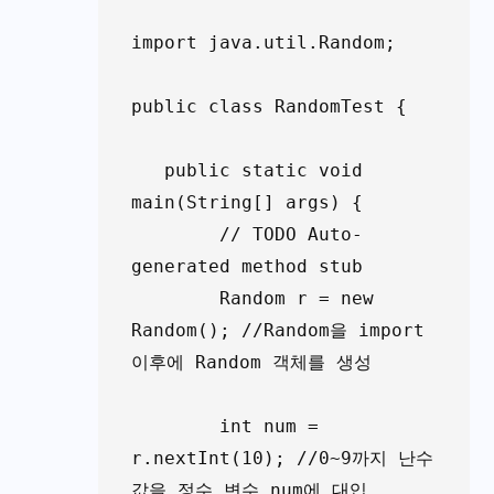
import java.util.Random;

public class RandomTest {

   public static void 
main(String[] args) {

	// TODO Auto-
generated method stub

	Random r = new 
Random(); //Random을 import 
이후에 Random 객체를 생성

	int num = 
r.nextInt(10); //0~9까지 난수 
값을 정수 변수 num에 대입
