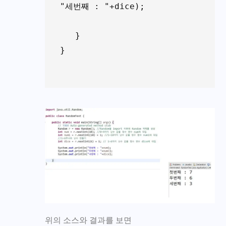
"세번째 : "+dice);

   }

}

위의 소스와 결과를 보면