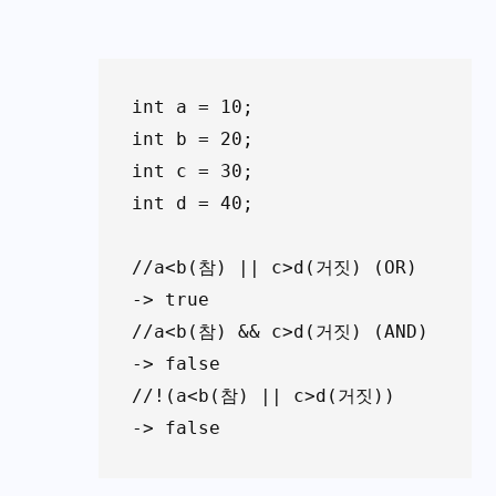
int a = 10;

int b = 20;

int c = 30;

int d = 40;

//a<b(참) || c>d(거짓) (OR)   
-> true

//a<b(참) && c>d(거짓) (AND)  
-> false

//!(a<b(참) || c>d(거짓))   
-> false