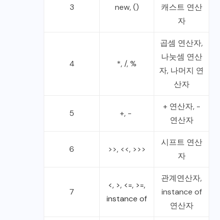
3
new, ()
캐스트 연산
자
곱셈 연산자,
나눗셈 연산
4
*, /, %
자, 나머지 연
산자
+ 연산자, -
5
+, -
연산자
시프트 연산
6
>>, <<, >>>
자
관계연산자,
<, >, <=, >=,
7
instance of
instance of
연산자