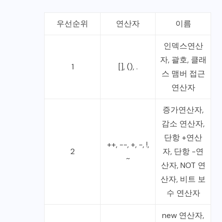
우선순위
연산자
이름
인덱스연산
자, 괄호, 클래
1
[], (), .
스 맴버 접근
연산자
증가연산자,
감소 연산자,
단항 +연산
++, --, +, -, !,
2
자, 단항 -연
~
산자, NOT 연
산자, 비트 보
수 연산자
new 연산자,