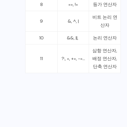
8
==, !=
등가 연산자
비트 논리 연
9
&, ^, |
산자
10
&&, ||,
논리 연산자
삼항 연산자,
11
?:, =, +=, -=...
배정 연산자,
단축 연산자