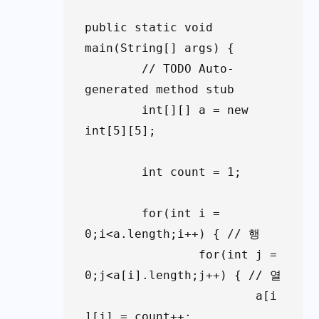
public static void 
main(String[] args) {

	// TODO Auto-
generated method stub

	int[][] a = new 
int[5][5];

	int count = 1;

	for(int i = 
0;i<a.length;i++) { // 행

		for(int j = 
0;j<a[i].length;j++) { // 열

			a[i
][j] = count++;
