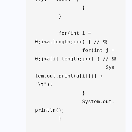
		}

	}

	for(int i = 
0;i<a.length;i++) { // 행

		for(int j = 
0;j<a[i].length;j++) { // 열

			Sys
tem.out.print(a[i][j] + 
"\t");

		}

		System.out.
println();

	}
