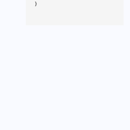
}        
