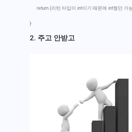
return (리턴 타입이 int이기 때문에 int형만 가능
}
2. 주고 안받고