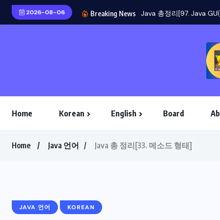
2026-08-06
Breaking News
Home
Korean
English
Board
Ab
Home
Java 언어
Java 총 정리[33. 메소드 형태]
JAVA 언어
KOREAN