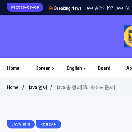
2026-08-09
Breaking News
Home
Korean
English
Board
Ab
Home
Java 언어
Java 총 정리[35. 메소드 문제]
JAVA 언어
KOREAN