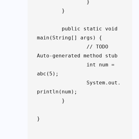
		}

	}

	public static void 
main(String[] args) {

		// TODO 
Auto-generated method stub

		int num = 
abc(5);

		System.out.
println(num);

	}

}
