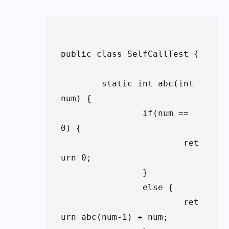
public class SelfCallTest {

	static int abc(int 
num) {

		if(num == 
0) {

			ret
urn 0;

		}

		else {

			ret
urn abc(num-1) + num;
