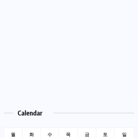
Calendar
월
화
수
목
금
토
일