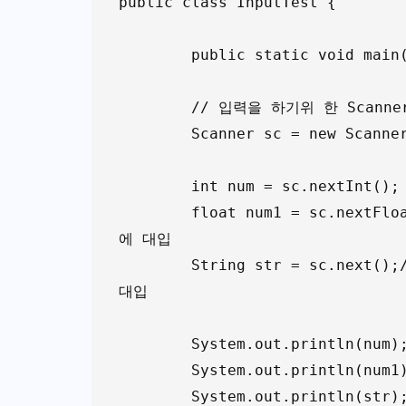
public class InputTest {

	public static void main(String[] args) {

	// 입력을 하기위 한 Scanner 객체를 생성

	Scanner sc = new Scanner(System.in); 

	int num = sc.nextInt(); //정수를 입력 받은 값을 정수 변수 num에 대입

	float num1 = sc.nextFloat(); // 실수를 입력 받은 값을 실수 변수 num1
에 대입

	String str = sc.next();// 문자열을 입력 받은 값을 문자열 변수 str에 
대입

	System.out.println(num);// 변수 num을 출력

	System.out.println(num1);// 변수 num1을 출력

	System.out.println(str);// 변수 str를 출력
