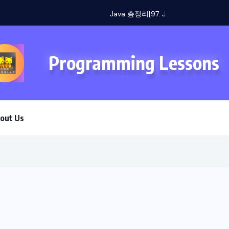
]
Programming Lessons
out Us