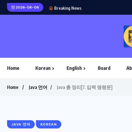
2026-08-06
Java 총정리[97. Java GUI
Breaking News
Home
Korean
English
Board
Ab
Home
Java 언어
Java 총 정리[7. 입력 명령문]
JAVA 언어
KOREAN